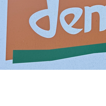
Datenschutz
Links
Shop
Weinquiz
Blog
Rezepte
Über uns
Kontakt
Via la Villa 16, 60030 Mergo (AN), Italien
+49 176 32413209
hallo@lavillamergo.eu
© 2026 La Villa Mergo. Alle Rechte vorbehalten.