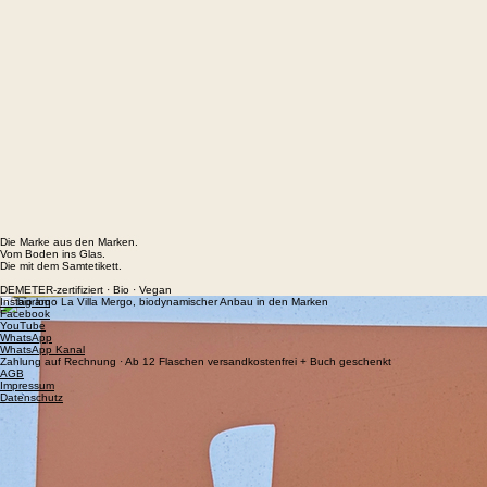
Die Marke aus den Marken.
Vom Boden ins Glas.
Die mit dem Samtetikett.
DEMETER-zertifiziert · Bio · Vegan
Instagram
Facebook
YouTube
WhatsApp
WhatsApp Kanal
Zahlung auf Rechnung · Ab 12 Flaschen versandkostenfrei + Buch geschenkt
AGB
Impressum