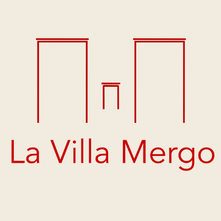
Für wen
Für Weinliebhaber, die das Ursprüngliche suchen. Als 
besonderes Geschenk. Limitierte Auflage.
Set aus 1 Flasche Rosato Anfora (0,75 l), Ton-Amphore (0,7 l) 
und 2 Tonbechern · Enthält Sulfite