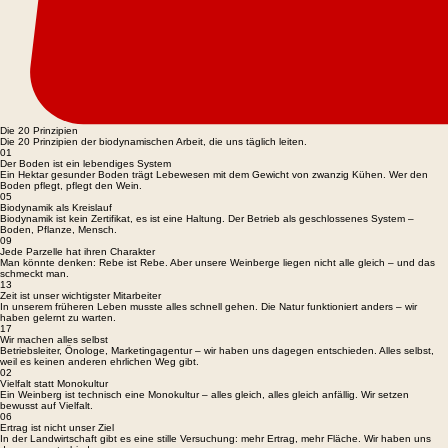
Die 20 Prinzipien
Die 20 Prinzipien der biodynamischen Arbeit, die uns täglich leiten.
01
Der Boden ist ein lebendiges System
Ein Hektar gesunder Boden trägt Lebewesen mit dem Gewicht von zwanzig Kühen. Wer den
Boden pflegt, pflegt den Wein.
05
Biodynamik als Kreislauf
Biodynamik ist kein Zertifikat, es ist eine Haltung. Der Betrieb als geschlossenes System –
Boden, Pflanze, Mensch.
09
Jede Parzelle hat ihren Charakter
Man könnte denken: Rebe ist Rebe. Aber unsere Weinberge liegen nicht alle gleich – und das
schmeckt man.
13
Zeit ist unser wichtigster Mitarbeiter
In unserem früheren Leben musste alles schnell gehen. Die Natur funktioniert anders – wir
haben gelernt zu warten.
17
Wir machen alles selbst
Betriebsleiter, Önologe, Marketingagentur – wir haben uns dagegen entschieden. Alles selbst,
weil es keinen anderen ehrlichen Weg gibt.
02
Vielfalt statt Monokultur
Ein Weinberg ist technisch eine Monokultur – alles gleich, alles gleich anfällig. Wir setzen
bewusst auf Vielfalt.
06
Ertrag ist nicht unser Ziel
In der Landwirtschaft gibt es eine stille Versuchung: mehr Ertrag, mehr Fläche. Wir haben uns