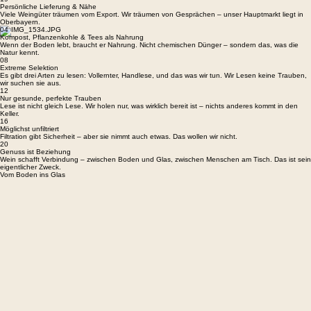
Persönliche Lieferung & Nähe
Viele Weingüter träumen vom Export. Wir träumen von Gesprächen – unser Hauptmarkt liegt in
Oberbayern.
04
Kompost, Pflanzenkohle & Tees als Nahrung
Wenn der Boden lebt, braucht er Nahrung. Nicht chemischen Dünger – sondern das, was die
Natur kennt.
08
Extreme Selektion
Es gibt drei Arten zu lesen: Vollernter, Handlese, und das was wir tun. Wir Lesen keine Trauben,
wir suchen sie aus.
12
Nur gesunde, perfekte Trauben
Lese ist nicht gleich Lese. Wir holen nur, was wirklich bereit ist – nichts anderes kommt in den
Keller.
16
Möglichst unfiltriert
Filtration gibt Sicherheit – aber sie nimmt auch etwas. Das wollen wir nicht.
20
Genuss ist Beziehung
Wein schafft Verbindung – zwischen Boden und Glas, zwischen Menschen am Tisch. Das ist sein
eigentlicher Zweck.
Vom Boden ins Glas