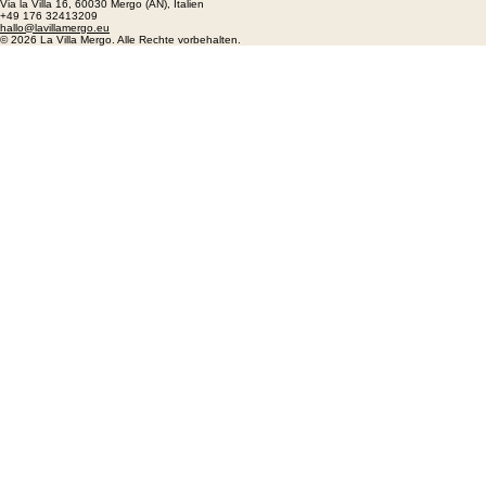
Rezepte
Über uns
Kontakt
Via la Villa 16, 60030 Mergo (AN), Italien
+49 176 32413209
hallo@lavillamergo.eu
© 2026 La Villa Mergo. Alle Rechte vorbehalten.