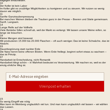
dagegen entschieden.
10
Der Keller ist kein Labor
Im Keller gibt es unzählige Möglichkeiten zu korrigieren und zu steuern. Wir nutzen so wenig
davon wie möglich.
11
Sanfte Ganztraubenpressung
Bei manchen Weinen bleiben die Trauben ganz in der Presse – Beeren und Stiele gemeinsam.
Sanft. Langsam.
14
Lange Reife auf der Vollhefe
Viele Betriebe füllen schnell ab, weil der Markt es verlangt. Wir lassen unsere Weine reifen, so
lange sie brauchen.
18
Kleine Mengen sind bewusst
Wir produzieren 15.000 bis 20.000 Flaschen – oft auch weniger. Das ist keine Schwäche, das ist
Absicht.
03
Dauerbegrünung statt nackter Erde
Die Natur kennt keine offenen Böden. Wenn Erde freiliegt, beginnt sofort etwas zu wachsen –
das ist Prinzip.
07
Handarbeit ist Entscheidung, nicht Romantik
Handarbeit klingt schön – in Wahrheit bedeutet es Verantwortung. Wir machen es, weil es der
einzig ehrliche Weg ist.
Weinpost erhalten
15
So wenig Eingriff wie nötig
Man kann im Weinberg unglaublich viel tun. Und man kann unglaublich viel lassen – wir wählen
das Lassen.
19