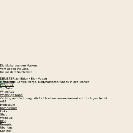
Die Marke aus den Marken.
Vom Boden ins Glas.
Die mit dem Samtetikett.
DEMETER-zertifiziert · Bio · Vegan
Instagram
Facebook
YouTube
WhatsApp
WhatsApp Kanal
Zahlung auf Rechnung · Ab 12 Flaschen versandkostenfrei + Buch geschenkt
AGB
Impressum
Datenschutz
Links
Shop
Weinquiz
Blog