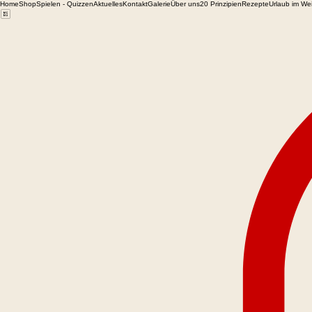
Home
Shop
Spielen - Quizzen
Aktuelles
Kontakt
Galerie
Über uns
20 Prinzipien
Rezepte
Urlaub im We