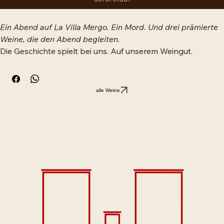
Ein Abend auf La Villa Mergo. Ein Mord. Und drei prämierte 
Weine, die den Abend begleiten.
Die Geschichte spielt bei uns. Auf unserem Weingut.
Ein Gutsbesitzer lädt zum Abendessen. Die Gäste sind 
ungewöhnliche Menschen. Das Essen ist gut. Und dann 
passiert ein Mord.
alle Weine
Geschrieben von unserem Sohn Moritz und seiner 
Freundin Lisa — zwei Menschen, die La Villa Mergo kennen, 
weil sie dort waren. Diese Geschichte ist kein generisches 
Krimi-Dinner-Konzept. Sie spielt an einem echten Ort, der 
von echten Menschen bewirtschaftet wird.
Der Abend wird spannend — von der Vorspeise bis zum 
letzten Rätsel.
Was im Set steckt
Spielanleitung für 6 Personen
 — Hochwertig gebunden. Mit 
allem, was sechs Gäste brauchen.