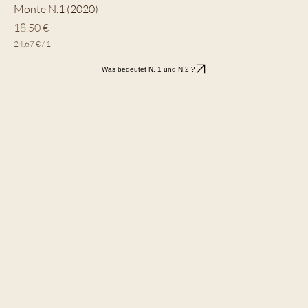
Monte N.1 (2020)
Preis
18,50 €
24,67 €
/
1l
2
4
Was bedeutet N. 1 und N.2 ?
,
6
7
€
p
r
o
1
L
i
t
e
r