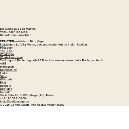
Die Marke aus den Marken.
Vom Boden ins Glas.
Die mit dem Samtetikett.
DEMETER-zertifiziert · Bio · Vegan
Instagram
Facebook
YouTube
WhatsApp
WhatsApp Kanal
Zahlung auf Rechnung · Ab 12 Flaschen versandkostenfrei + Buch geschenkt
AGB
Impressum
Datenschutz
Links
Shop
Weinquiz
Blog
Rezepte
Über uns
Kontakt
Via la Villa 16, 60030 Mergo (AN), Italien